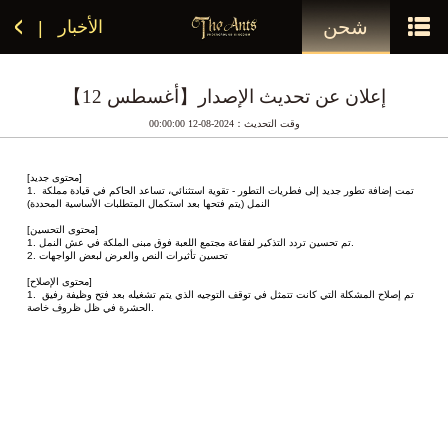
شحن
الأخبار
|
【12 أغسطس】إعلان عن تحديث الإصدار
وقت التحديث：2024-08-12 00:00:00
[محتوى جديد]
1. تمت إضافة تطور جديد إلى فطريات التطور - تقوية استثنائي، تساعد الحاكم في قيادة مملكة 
النمل (يتم فتحها بعد استكمال المتطلبات الأساسية المحددة)
[محتوى التحسين]
1. تم تحسين تردد التذكير لفقاعة مجتمع اللعبة فوق مبنى الملكة في عش النمل.
2. تحسين تأثيرات النص والعرض لبعض الواجهات
[محتوى الإصلاح]
1. تم إصلاح المشكلة التي كانت تتمثل في توقف التوجيه الذي يتم تشغيله بعد فتح وظيفة رفيق 
الحشرة في ظل ظروف خاصة.