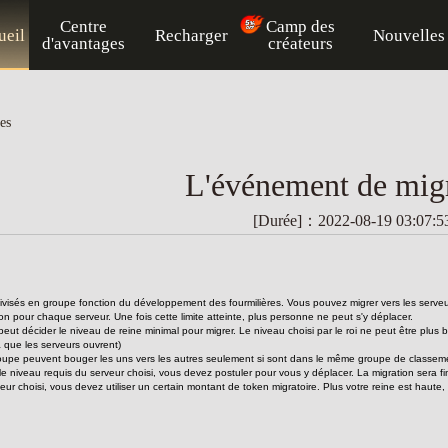
Centre
Camp des
ueil
Recharger
Nouvelles
d'avantages
créateurs
es
L'événement de mig
[Durée]：2022-08-19 03:07:5
 divisés en groupe fonction du développement des fourmilières. Vous pouvez migrer vers les serv
tion pour chaque serveur. Une fois cette limite atteinte, plus personne ne peut s'y déplacer.
eut décider le niveau de reine minimal pour migrer. Le niveau choisi par le roi ne peut être plus
à que les serveurs ouvrent)
upe peuvent bouger les uns vers les autres seulement si sont dans le même groupe de classemen
 le niveau requis du serveur choisi, vous devez postuler pour vous y déplacer. La migration sera fi
rveur choisi, vous devez utiliser un certain montant de token migratoire. Plus votre reine est haut