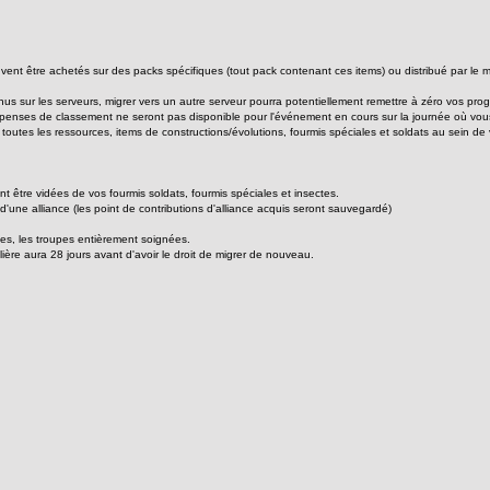
vent être achetés sur des packs spécifiques (tout pack contenant ces items) ou distribué par le mag
us sur les serveurs, migrer vers un autre serveur pourra potentiellement remettre à zéro vos pr
penses de classement ne seront pas disponible pour l'événement en cours sur la journée où vou
e, toutes les ressources, items de constructions/évolutions, fourmis spéciales et soldats au sein de 
nt être vidées de vos fourmis soldats, fourmis spéciales et insectes.
d'une alliance (les point de contributions d'alliance acquis seront sauvegardé)
ides, les troupes entièrement soignées.
ilière aura 28 jours avant d'avoir le droit de migrer de nouveau.