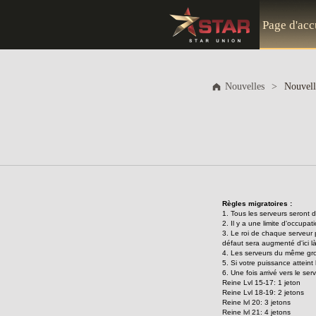
Page d'acc
Nouvelles
>
Nouvell
Règles migratoires :
1. Tous les serveurs seront
2. Il y a une limite d'occupa
3. Le roi de chaque serveur p
défaut sera augmenté d'ici l
4. Les serveurs du même gro
5. Si votre puissance atteint
6. Une fois arrivé vers le se
Reine Lvl 15-17: 1 jeton
Reine Lvl 18-19: 2 jetons
Reine lvl 20: 3 jetons
Reine lvl 21: 4 jetons