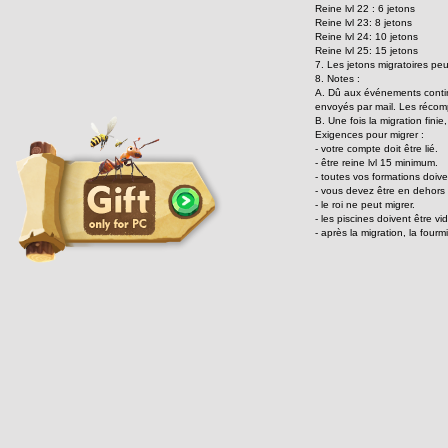
Reine lvl 22 : 6 jetons
Reine lvl 23: 8 jetons
Reine lvl 24: 10 jetons
Reine lvl 25: 15 jetons
7. Les jetons migratoires peu
8. Notes :
A. Dû aux événements contin
envoyés par mail. Les récom
B. Une fois la migration fini
Exigences pour migrer :
- votre compte doit être lié.
- être reine lvl 15 minimum.
- toutes vos formations doive
- vous devez être en dehors 
- le roi ne peut migrer.
- les piscines doivent être v
- après la migration, la fourm