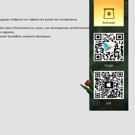
asin d'alliance en utilisant les points de contributions.
Recharger
ogrès dans l'événement en cours. Les récompenses d'événements vous seront alors 
s migrerez.
votre fourmilière resteront identiques.
Google
iOS