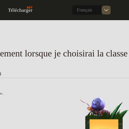
Télécharger
Français
ment lorsque je choisirai la classe 
4
s ;