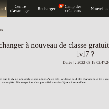
Centre
Camp des
ueil
Recharger
Nouvelles
d'avantages
créateurs
es
hanger à nouveau de classe gratuite
lvl7 ?
[Durée]：2022-08-19 02:47:2
t que le lvl7 de la fourmilière sera atteint. Après cela, la Classe peut être changée tous les 3 jour
s empilés. Si le temps libre n’est pas utilisé dans les 3 jours, il sera effacé.