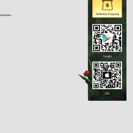
Aufladen Eingang
 behoben.
Google
iOS