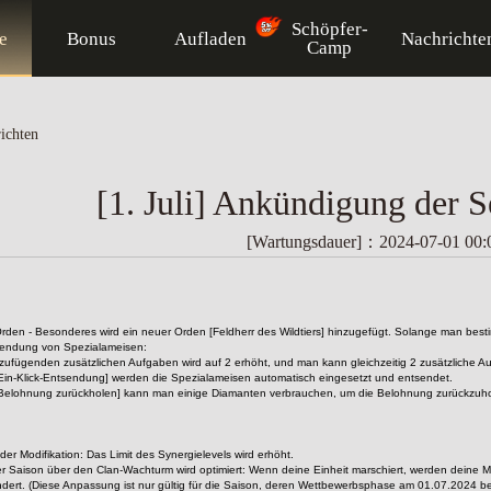
Schöpfer-
te
Bonus
Aufladen
Nachrichte
Camp
ichten
[1. Juli] Ankündigung der 
[Wartungsdauer]：2024-07-01 00:
 Orden - Besonderes wird ein neuer Orden [Feldherr des Wildtiers] hinzugefügt. Solange man bestim
sendung von Spezialameisen:
ufügenden zusätzlichen Aufgaben wird auf 2 erhöht, und man kann gleichzeitig 2 zusätzliche A
in-Klick-Entsendung] werden die Spezialameisen automatisch eingesetzt und entsendet.
Belohnung zurückholen] kann man einige Diamanten verbrauchen, um die Belohnung zurückzuhole
der Modifikation: Das Limit des Synergielevels wird erhöht.
er Saison über den Clan-Wachturm wird optimiert: Wenn deine Einheit marschiert, werden deine
dert. (Diese Anpassung ist nur gültig für die Saison, deren Wettbewerbsphase am 01.07.2024 be