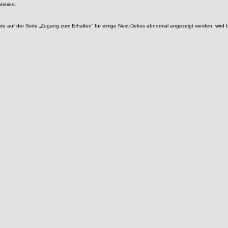
imiert.
xte auf der Seite „Zugang zum Erhalten“ für einige Nest-Dekos abnormal angezeigt werden, wird