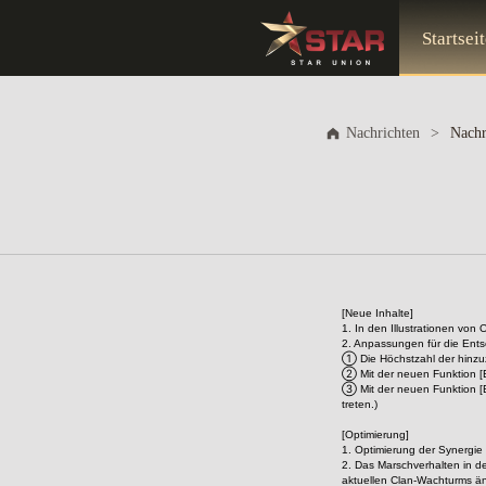
Startsei
Nachrichten
>
Nachr
[Neue Inhalte]
1. In den Illustrationen von
2. Anpassungen für die Ent
① Die Höchstzahl der hinzuz
② Mit der neuen Funktion [E
③ Mit der neuen Funktion [
treten.)
[Optimierung]
1. Optimierung der Synergie 
2. Das Marschverhalten in d
aktuellen Clan-Wachturms än