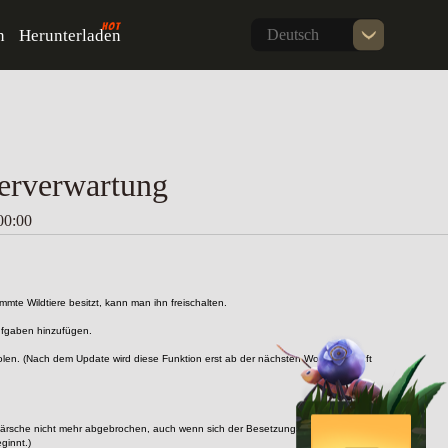
n
Herunterladen
Deutsch
Serverwartung
00:00
mte Wildtiere besitzt, kann man ihn freischalten.
ufgaben hinzufügen.
n. (Nach dem Update wird diese Funktion erst ab der nächsten Woche in Kraft 
 Märsche nicht mehr abgebrochen, auch wenn sich der Besetzungszustand des 
ginnt.)