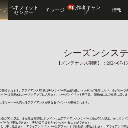
ベネフィット
創作者キャン
ージ
チャージ
情報
センター
プ
シーズンシス
【メンテナンス期間】：2024-07-13 00
プで開始されます。アライアンスR5或はR4メンバー申込成功後、マッチング段階に入り、各グループ
ンバーは自動的にシーズンアップに入ります。シーズンイベント終了後、自動的に元の戦域に戻りま
なるサーバーの異なるアライアンスが異なるイベントが開催されます。
ー人数が50人以上、また最近3日間にログインしたアライアンスメンバー人数が50人以上、かつログ
メンバーだけ申込できます。R5のみ申込をキャンセルすることができます。
スごとに申し込みます。アライアンスメンバーはデフォルトで自動的に申込されます。アライアンス申