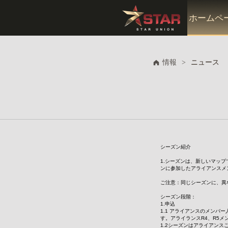
ホームペ
情報
>
ニュース
シーズン紹介
1.シーズンは、新しいマッ
ンに参加したアライアンスメ
ご注意：同じシーズンに、異
シーズン段階：
1.申込
1.1 アライアンスのメンバ
す。アライランスR4、R5
1.2シーズンはアライアン