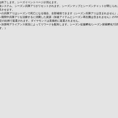
ズは終了します。シーズイベントページが消えます。
築補強システム、シーズン兵隊アリがリセットされます。シーズンマップとシーズンチャットが閉じられ
に戻させます。
ーダーの兵隊アリはシーズンで死亡になる場合、全部補填できます（シーズン兵隊アリは含まれません）
ーズン期間中兵隊アリを治療するに消費した資源（加速アイテムとシーズン再生菌は含まれません）の
定の比例で返還されます。ダイヤモンドは直接的に返還されません。
ーズン決算時アライアンス状況によってリワードを配布します。シーズン征服孵化/シーズン探索孵化7
す。）