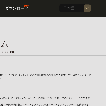
ダウンロード
日本語
テム
:00:00
内のアライアンスR5メンバーのみが開始の場所を選択できます（早い者勝ち）。シーズ
す。
インメンバーのうち35人以上がT8以上の兵隊アリをアンロックされたら、申込ができま
込後、申込段階前期にアライアンスメンバーはアライアンスメンバーから脱退できま