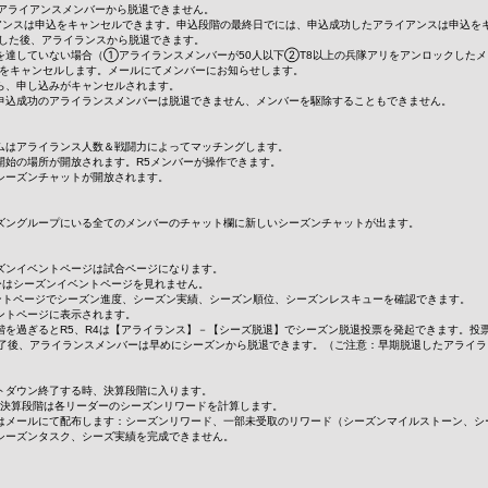
アライアンスメンバーから脱退できません。
イアンスは申込をキャンセルできます。申込段階の最終日でには、申込成功したアライアンスは申込を
譲渡した後、アライランスから脱退できます。
条件を達していない場合（①アライランスメンバーが50人以下②T8以上の兵隊アリをアンロックした
込をキャンセルします。メールにてメンバーにお知らせします。
たら、申し込みがキャンセルされます。
は、申込成功のアライランスメンバーは脱退できません、メンバーを駆除することもできません。
テムはアライランス人数＆戦闘力によってマッチングします。
、開始の場所が開放されます。R5メンバーが操作できます。
、シーズンチャットが開放されます。
シーズングループにいる全てのメンバーのチャット欄に新しいシーズンチャットが出ます。
ーズンイベントページは試合ページになります。
ヤーはシーズンイベントページを見れません。
ベントページでシーズン進度、シーズン実績、シーズン順位、シーズンレスキューを確認できます。
ベントページに表示されます。
段階を過ぎるとR5、R4は【アライランス】－【シーズ脱退】でシーズン脱退投票を発起できます。投
了後、アライランスメンバーは早めにシーズンから脱退できます。（ご注意：早期脱退したアライラ
ントダウン終了する時、決算段階に入ります。
です。決算段階は各リーダーのシーズンリワードを計算します。
ードはメールにて配布します：シーズンリワード、一部未受取のリワード（シーズンマイルストーン、シ
はシーズンタスク、シーズ実績を完成できません。