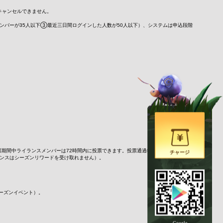
キャンセルできません。
メンバーが35人以下③最近三日間ログインした人数が50人以下）、システムは申込段階
票期間中ライランスメンバーは72時間内に投票できます。投票通過後、48時間の掲示期
チャージ
ンスはシーズンリワードを受け取れません）。
ーズンイベント）。
Google