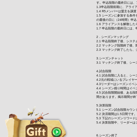
す。申込段階の最終日には、
1.3申込段階前期に、アラ
1.4 R5メンバーは盟主を
1.5 シーズンに参加する
の最後の日に（24時間）申
1.6 アライアンスを解散し
1.7 申込段階の最終日に
2．シーズンマッチング
2.1 申込段階終了後、シス
2.2 マッチング段階終了後
2.3 マッチング終了したら
3.シーズンチャット
3.1 マッチング終了後、
4.試合段階
4.1 試合段階に入ると、シ
4.2元の戦域にいるプレイ
4.3リーダーはシーズンイ
4.4 シーズン残り時間はイ
4.5 試合段階開始後、ある
間があります。掲示期間が終
5.決算段階
5.1 シーズン試合段階カウ
5.2 決済期間は1.5日間
5.3 下記のシーズンリワ
5.4 決算段階中、リーダー
6.シーズン終了