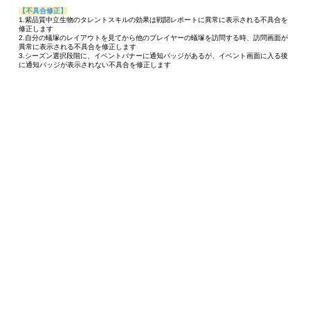
【不具合修正】
1.紫品質中立生物のタレントスキルの効果は戦闘レポートに異常に表示される不具合を
修正します
2.自分の蟻塚のレイアウトを見てから他のプレイヤーの蟻塚を訪問する時、訪問画面が
異常に表示される不具合を修正します
3.シーズン選択段階に、イベントバナーに通知バッジがあるが、イベント画面に入る後
に通知バッジが表示されない不具合を修正します