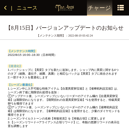
チャージ
ニュース
|
【8月15日】バージョンアップデートのお知らせ
【メンテナンス期間】：2022-08-19 03:42:24
【メンテナンス時間】
2022/8/15 16:00--16:30（日本時間）
【最適化】
1.パックショップに【異変】タブを新たに追加します。ショップ内に異変に関する4つ
のタブ（細胞、遺伝子、細菌、真菌）と相応なパックは【異変】タブに統合されます
2.一部テキストを最適化します
【シーズン最適化】
1.シーズン中に入手可能な特殊アイテム【自選異変卵宝箱】と【雀蜂戦利品宝箱】は、
シーズン終了後に期限切れ処理を追加：
①アップデート後、シーズンマップにいないリーダーのアイテム欄の【自選異変卵宝
箱】は期限切れになります。【期間切れの自選異変卵宝箱】*1を使用すると、特級異変
卵*1を獲得できます
②アップデート後、シーズンマップにいないリーダーのアイテム欄の【雀蜂戦利品宝
箱】は期限切れになります。【雀蜂戦利品宝箱】を使用すると、少量のダイヤモンドを
獲得できます
2.シーズンマイルストーンの名称【奇観初見】を【奇観占領】に変更します
3.【シーズンリワード->アライアンス占領リワード】に、奇観の恵贈リワードの表示位
置を調整します