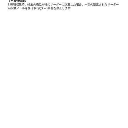
【不具合修正】
1.戦域召集時、蟻王の職位が他のリーダーに譲渡した場合、一部の譲渡されたリーダー
が譲渡メールを受け取れない不具合を修正します