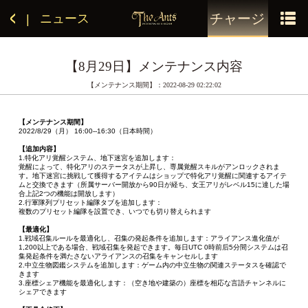
チャージ
ニュース
|
【8月29日】メンテナンス内容
【メンテナンス期間】：2022-08-29 02:22:02
【メンテナンス期間】
2022/8/29（月） 16:00--16:30（日本時間）
【追加内容】
1.特化アリ覚醒システム、地下迷宮を追加します：
覚醒によって、特化アリのステータスが上昇し、専属覚醒スキルがアンロックされま
す。地下迷宮に挑戦して獲得するアイテムはショップで特化アリ覚醒に関連するアイテ
ムと交換できます（所属サーバー開放から90日が経ち、女王アリがレベル15に達した場
合上記2つの機能は開放します）
2.行軍隊列プリセット編隊タブを追加します：
複数のプリセット編隊を設置でき、いつでも切り替えられます
【最適化】
1.戦域召集ルールを最適化し、召集の発起条件を追加します：アライアンス進化值が
1,200以上である場合、戦域召集を発起できます。毎日UTC 0時前后5分間システムは召
集発起条件を満たさないアライアンスの召集をキャンセルします
2.中立生物図鑑システムを追加します：ゲーム内の中立生物の関連ステータスを確認で
きます
3.座標シェア機能を最適化します：（空き地や建築の）座標を相応な言語チャンネルに
シェアできます