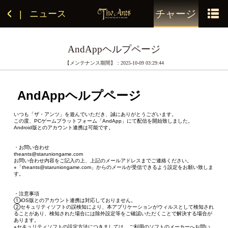
チャージ
ニュース
|
AndAppヘルプページ
【メンテナンス期間】：2025-10-09 03:29:44
 AndAppヘルプページ
いつも「ザ・アンツ」を遊んでいただき、誠にありがとうございます。
この度、PCゲームプラットフォーム「AndApp」にて配信を開始致しました。
Android版とのアカウント連携は可能です。
・お問い合わせ
theants@staruniongame.com
お問い合わせ内容をご記入の上、上記のメールアドレスまでご連絡ください。
※「theants@staruniongame.com」からのメールが受信できるよう設定をお願い致しま
す。
・注意事項
①iOS版とのアカウント連携は対応しておりません。
②セキュリティソフトの誤検知により、本アプリケーションがウィルスとして検知され
ることがあり、検知された場合には除外設定等をご確認いただくことで解決する場合が
あります。
※セキュリティソフトの設定方法につきましては、ご利用のソフトのメーカーへお問い