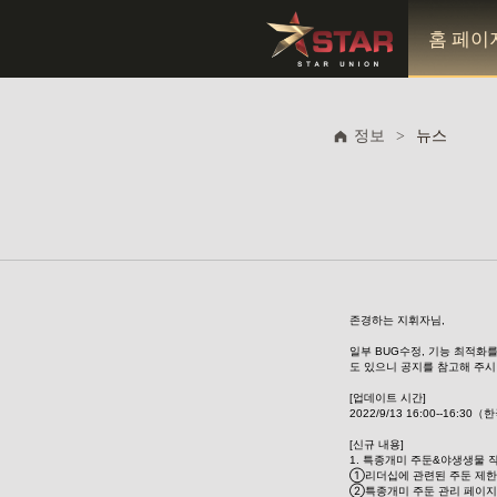
홈 페이
정보
>
뉴스
존경하는 지휘자님, 
일부 BUG수정, 기능 최적화
도 있으니 공지를 참고해 주시
[업데이트 시간]
2022/9/13 16:00--16:3
[신규 내용]
1. 특종개미 주둔&야생생물 
①리더십에 관련된 주둔 제
②특종개미 주둔 관리 페이지