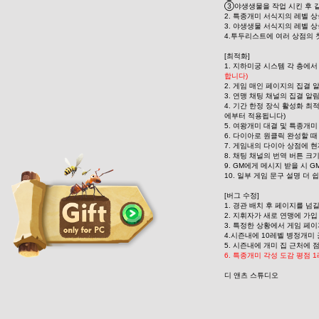
③야생생물을 작업 시킨 후 같
2. 특종개미 서식지의 레벨 상
3. 야생생물 서식지의 레벨 상
4.투두리스트에 여러 상점의
[최적화]
1. 지하미궁 시스템 각 층에
합니다)
2. 게임 매인 페이지의 집결
3. 연맹 채팅 채널의 집결 
4. 기간 한정 장식 활성화 
에부터 적용됩니다)
5. 여왕개미 대결 및 특종개
6. 다이아로 원클릭 완성할 때
7. 게임내의 다이아 상점에 현
8. 채팅 채널의 번역 버튼 크
9. GM에게 메시지 받을 시 
10. 일부 게임 문구 설명 더
[버그 수정]
1. 경관 배치 후 페이지를 
2. 지휘자가 새로 연맹에 가
3. 특정한 상황에서 게임 페이
4.시즌내에 10레벨 병정개미
5. 시즌내에 개미 집 근처에
6. 특종개미 각성 도감 평점 
디 앤츠 스튜디오