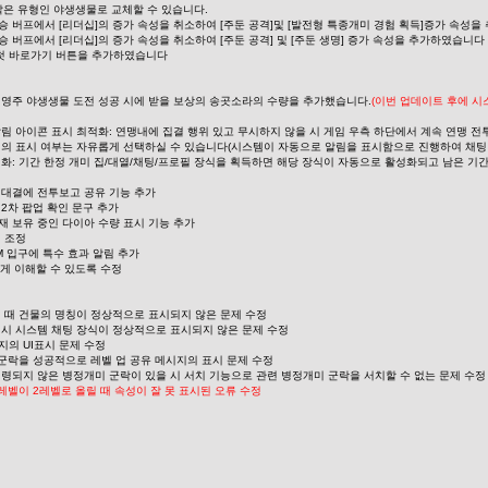
은 유형인 야생생물로 교체할 수 있습니다.
승 버프에서 [리더십]의 증가 속성을 취소하여 [주둔 공격]및 [발전형 특종개미 경험 획득]증가 속성을
승 버프에서 [리더십]의 증가 속성을 취소하여 [주둔 공격] 및 [주둔 생명] 증가 속성을 추가하였습니다
 첫 바로가기 버튼을 추가하였습니다
서 영주 야생생물 도전 성공 시에 받을 보상의 송곳소라의 수량을 추가했습니다.
(이번 업데이트 후에 시
 알림 아이콘 표시 최적화: 연맹내에 집결 행위 있고 무시하지 않을 시 게임 우측 하단에서 계속 연맹 
알림의 표시 여부는 자유롭게 선택하실 수 있습니다(시스템이 자동으로 알림을 표시함으로 진행하여 채팅 
최적화: 기간 한정 개미 집/대열/채팅/프로필 장식을 획득하면 해당 장식이 자동으로 활성화되고 남은 
미 대결에 전투보고 공유 기능 추가
 2차 팝업 확인 문구 추가 
재 보유 중인 다이아 수량 표시 기능 추가
기 조정
GM 입구에 특수 효과 알림 추가
 쉽게 이해할 수 있도록 수정
넘길 때 건물의 명칭이 정상적으로 표시되지 않은 문제 수정
입 시 시스템 채팅 장식이 정상적으로 표시되지 않은 문제 수정
지의 UI표시 문제 수정
 군락을 성공적으로 레벨 업 공유 메시지의 표시 문제 수정
 점령되지 않은 병정개미 군락이 있을 시 서치 기능으로 관련 병정개미 군락을 서치할 수 없는 문제 수정
1레벨이 2레벨로 올릴 때 속성이 잘 못 표시된 오류 수정