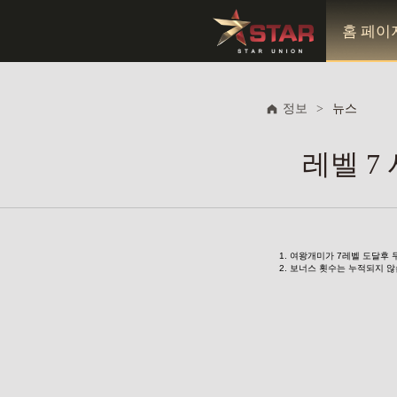
홈 페이
정보
>
뉴스
레벨 7
1. 여왕개미가 7레벨 도달후
2. 보너스 횟수는 누적되지 