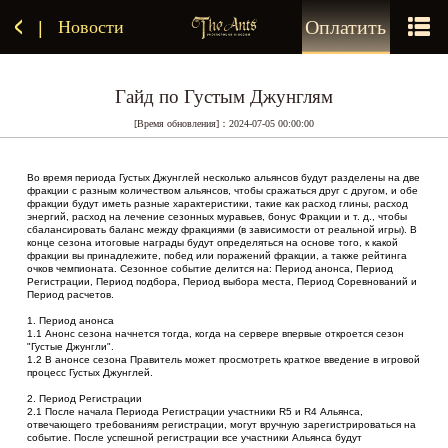
Оплатить
Новости
|
Гайд по Густым Джунглям
[Время обновления]：2024-07-05 00:00:00
Во время периода Густых Джунглей несколько альянсов будут разделены на две 
фракции с разным количеством альянсов, чтобы сражаться друг с другом, и обе 
фракции будут иметь разные характеристики, такие как расход глины, расход 
энергий, расход на лечение сезонных муравьев, бонус Фракции и т. д., чтобы 
сбалансировать баланс между фракциями (в зависимости от реальной игры). В 
конце сезона итоговые награды будут определяться на основе того, к какой 
фракции вы принадлежите, побед или поражений фракции, а также рейтинга 
очков чемпионата. Сезонное событие делится на: Период анонса, Период 
Регистрации, Период подбора, Период выбора места, Период Соревнований и 
Период расчетов.
1. Период анонса
1.1 Анонс сезона начнется тогда, когда на сервере впервые откроется сезон 
"Густые Джунгли".
1.2 В анонсе сезона Правитель может просмотреть краткое введение в игровой 
процесс Густых Джунглей.
2. Период Регистрации
2.1 После начала Периода Регистрации участники R5 и R4 Альянса, 
отвечающего требованиям регистрации, могут вручную зарегистрироваться на 
событие. После успешной регистрации все участники Альянса будут 