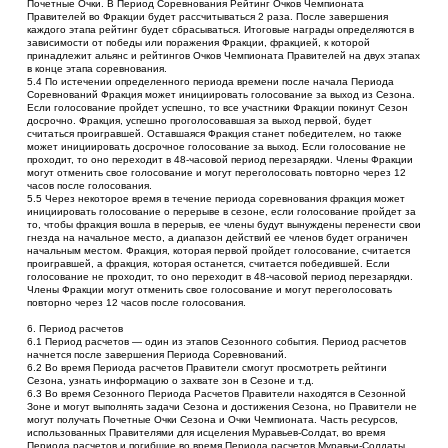
Почетные Очки. В Период Соревнования Рейтинг Очков Чемпионата 
Правителей во Фракции будет рассчитываться 2 раза. После завершения 
каждого этапа рейтинг будет сбрасываться. Итоговые награды определяются в 
зависимости от победы или поражения Фракции, фрaкцией, к которой 
принадлежит альянс и рейтингов Очков Чемпионата Правителей на двух этапах 
в конце этапа соревнования.
5.4 По истечении определенного периода времени после начала Периода 
Соревнований Фракция может инициировать голосование за выход из Сезона. 
Если голосование пройдет успешно, то все участники Фракции покинут Сезон 
досрочно. Фракция, успешно проголосовавшая за выход первой, будет 
считаться проигравшей. Оставшаяся Фракция станет победителем, но также 
может инициировать досрочное голосование за выход. Если голосование не 
проходит, то оно переходит в 48-часовой период перезарядки. Члены Фракции 
могут отменить свое голосование и могут переголосовать повторно через 12 
часов после голосования.
5.5 Через некоторое время в течение периода соревнования фракция может 
инициировать голосование о перерыве в сезоне, если голосование пройдет за 
то, чтобы фракция вошла в перерыв, ее члены будут вынуждены перенести свои 
гнезда на начальное место, а диапазон действий ее членов будет ограничен 
начальным местом. Фракция, которая первой пройдет голосование, считается 
проигравшей, а фракция, которая останется, считается победившей. Если 
голосование не проходит, то оно переходит в 48-часовой период перезарядки. 
Члены Фракции могут отменить свое голосование и могут переголосовать 
повторно через 12 часов после голосования.
6. Период расчетов
6.1 Период расчетов — один из этапов Сезонного события. Период расчетов 
начнется после завершения Периода Соревнований.
6.2 Во время Периода расчетов Правители смогут просмотреть рейтинги 
Сезона, узнать информацию о захвате зон в Сезоне и т.д.
6.3 Во время Сезонного Периода Расчетов Правители находятся в Сезонной 
Зоне и могут выполнять задачи Сезона и достижения Сезона, но Правители не 
могут получать Почетные Очки Сезона и Очки Чемпионата. Часть ресурсов, 
использованных Правителями для исцеления Муравьев-Солдат, во время 
Периода расчетов и погибшие во время Периода расчетов Муравьи-Солдаты 