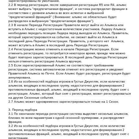
зарегистрированы по умолчанию.
2.2 В период регистрации, после завершения регистрации R5 или R4, альянс 
может выбрать "предпочитаемая фракция", и система распределит фракции в 
соответствии с уровнем альянса во всех аспектах и выбранной 
"предпочитаемой фракцией" ( Внимание: альянс не обязательно будет 
распределен в выбранную "предпочитаемую фракцию"). 
2.3 В начале Периода Регистрации Правители могут выйти из Альянса или 
вступить в Альянс с недостаточным количеством участников. Лидеру Альянса 
необходимо передать позицию Лидера перед выходом из Альянса. Правитель, 
который зарегистрировался на событие, не сможет выйти из Альянса в 
последний день Периода Регистрации. Правитель, у которого нет  Альянса, 
может вступить в Альянс в последний день Периода Регистрации.
2.4 Регистрацию можно отменить в начале Периода Регистрации. Если 
отменить регистрацию, то потребуется некоторое время, прежде чем можно 
будет повторно зарегистрироваться. В последний день Периода Регистрации 
нельзя отменить регистрацию Альянса вручную.
2.5 Если зарегистрированный Альянс не соответствует требованиям 
регистрации, система автоматически отменит его регистрацию и уведомит 
Правителей Альянса по Почте. Если Альянс будет распущен, регистрация будет 
аннулирована.
2.6 Из-за особенностей подбора игроков в Густых Джунглях, если количество 
альянсов, входящих в последнюю группу, недостаточно для формирования 2 
противоположных фракций, альянс, входящий в последнюю группу, будет снят с 
регистрации. Альянс, который был снят с регистрации, может регистрироваться 
на другие Сезонные события.
2.7 Альянс может одновременно зарегистрироваться только на 1 Сезон.
3. Период подбора
3.1 По окончании периода регистрации система выделяет несколько альянсов, 
близких по всем параметрам к одной сезонной группировке, и распределяет 
фракции.
3.2 Из-за особенностей подбора игроков в Густых Джунглях, если количество 
альянсов, входящих в последнюю группу, недостаточно для формирования 2 
противоположных фракций, альянс, входящий в последнюю группу, будет снят с 
регистрации.