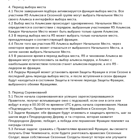
4. Период выбора места
4.1 После завершения подбора активизируется функция выбора места. Все 
участники R5 Альянсов в Сезонной группе могут выбрать Начальное Место 
своего Альянса в интерфейсе выбора места.
4.2 Выбор места Альянсами происходит одновременно. Начальное Место 
определяется в соответствии с порядком, выбранным участниками R5 Альянсов. 
Каждое Начальное Место может быть выбрано только одним Альянсом.
4.3 В период выбора места R5 может выбрать только начальное место, 
принадлежащее к соответствующей фракции.
4.4 После того как участник R5 Альянса выберет Начальное Место, через 
некоторое время он может отказаться от выбранного Начального Места, а 
затем заново выбрать Начальное Место.
4.5 В указанное время в период выбора места, R5 и чиновники Альянса во 
фракции могут проголосовать за выбор альянса-лидера, и Альянс с 
наибольшим количеством голосов станет альянсом-лидером, а его R5 - 
лидером во фракции.
4.6 Лидеры Фракций может установить время Защиты Фракции в этом Сезоне в 
последний день периода выбора места, и после вступления в сезон фракции 
будут находиться в состоянии Защиты в течение периода Защиты Фракции, 
выбранного обеими Фракциями.
5. Период Соревнований
5.1 После начала соревнования все успешно зарегистрировавшиеся 
Правители, получат всплывающее окно с подсказкой, если они в сети или 
войдут в игру в 00:30:00 по времени UTC в день начала соревнования. Нажав 
«Подтвердить», Правители переместят Муравейник в Сезонную Зону.
5.2 Задачи Фракции: обе фракции будут атаковать и защищать крепость, шаг за 
шагом ведя к Плодородному Дереву, и та сторона, которая захватит 
Плодородное Дерево, победит, а победа или поражение Фракции повлияет на 
награды сезона
5.3 Личные задачи: сражаясь с Правителями вражеской Фракции, вы сможете 
получать Очки Чемпионата, если будите уничтожать вражеских Сезонных 
Солдат, ваши собственные Сезонные Солдаты понесут потери или улучшите 