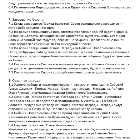
будут учитываться и возвращаться после окончания Сезона.
6.4 По окончании Периода расчетов все Правители в Сезонной Зоне вернутся в 
исходную территорию.
7. Завершение Сезона
7.1 Когда завершится Период расчетов, Сезон официально завершится, и 
интерфейс события исчезнет.
7.2 Во время завершения Сезона система укрепления зданий будет очищена, 
Сезонные Солдаты, принадлежащие Правителю, будут очищены, Сезонная 
Зона и Сезонный Чат будут одновременно закрыты. Правитель в Сезонной 
Зоне вернется в случайное место в исходной области.
7.3 Во время завершения Сезона Награды за Рейтинг Очков Чемпионата, 
Награды Фракции победителя и проигравшего, а также различные связанные с 
Сезоном награды, которые были выполнены, но не собраны, будут отправлены 
на Почту.
7.4 После окончания Сезона все муравьи-солдаты, погибшие в Сезоне, и часть 
ресурсов, потраченная на лечение муравьев-солдат, будут компенсированы.
7.5 После окончания Сезона срок действия некоторых предметов истечет.
8. Сезонная награда
8.1 Условия победы и поражения фракции: просмотр через Центр Событий - 
Густые Джунгли - Превью Наград - Сезонные награды - Награды за Рейтинг 
Очков Чемпионата/Награды Фракции Победителя/Проигравшего.
8.2 Сезонная награда состоит из: Награда за Рейтинг Очков Чемпионата, 
Награда Фракции победителя и проигравшего, а участники из Фракции 
Золотого Жёлудя смогут получить более богатые награды. Награды будут 
отправлены на Почту, когда Правитель покинет карту Сезона.
8.3 Рейтинг Очков Чемпионата: в Период Соревнования Рейтинг Очков 
Чемпионата Правителей во Фракции будет рассчитываться 2 раза. После 
завершения каждого этапа рейтинг будет сбрасываться.
8.4 Награды за Рейтинг Очков Чемпионата:
Итоговые награды определяются в зависимости от победы или поражения 
Фракции, фрaкцией, к которой принадлежит альянс и рейтингов Очков 
Чемпионата Правителей на двух этапах в конце этапа соревнования. Чем выше 