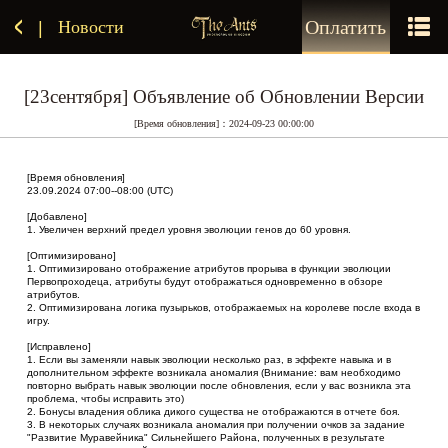
Оплатить
Новости
|
[23сентября] Объявление об Обновлении Версии
[Время обновления]：2024-09-23 00:00:00
[Время обновления]
23.09.2024 07:00--08:00 (UTC)
[Добавлено]
1. Увеличен верхний предел уровня эволюции генов до 60 уровня.
[Оптимизировано]
1. Оптимизировано отображение атрибутов прорыва в функции эволюции 
Первопроходеца, атрибуты будут отображаться одновременно в обзоре 
атрибутов.
2. Оптимизирована логика пузырьков, отображаемых на королеве после входа в 
игру.
[Исправлено]
1. Если вы заменяли навык эволюции несколько раз, в эффекте навыка и в 
дополнительном эффекте возникала аномалия (Внимание: вам необходимо 
повторно выбрать навык эволюции после обновления, если у вас возникла эта 
проблема, чтобы исправить это)
2. Бонусы владения облика дикого существа не отображаются в отчете боя.
3. В некоторых случаях возникала аномалия при получении очков за задание 
"Развитие Муравейника" Сильнейшего Района, полученных в результате 